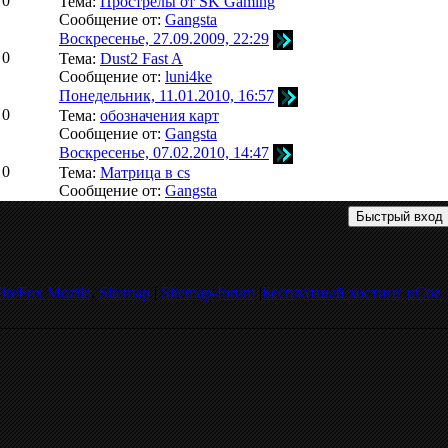
0
Тема:
Прострелы от SK Gaming
Сообщение от:
Gangsta
Воскресенье, 27.09.2009, 22:29
0
Тема:
Dust2 Fast A
Сообщение от:
luni4ke
Понедельник, 11.01.2010, 16:57
0
Тема:
обозначения карт
Сообщение от:
Gangsta
Воскресенье, 07.02.2010, 14:47
0
Тема:
Матрица в cs
Сообщение от:
Gangsta
ireFox Mozila
.
Sitemap
|
Sitemap-forum
|
Бесплатный хостинг
uCoz