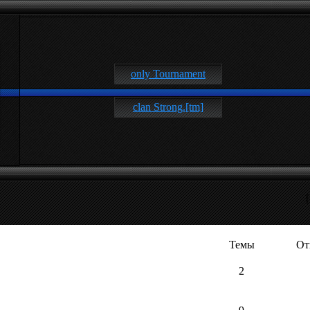
only Tournament
clan Strong.[tm]
Темы
От
2