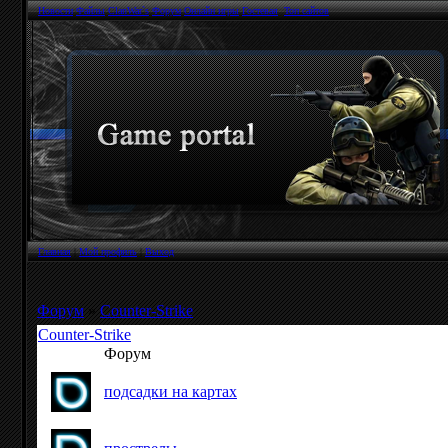
Новости
Файлы
ClanWar`s
Форум
Онлайн игры
Гостевая
Топ сайтов
Главная
|
Мой профиль
|
Выход
Форум
»
Counter-Strike
Counter-Strike
Форум
подсадки на картах