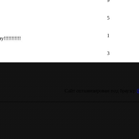
9
5
1
!!!!!!!!!!
3
Сайт оптимизирован под браузер
F