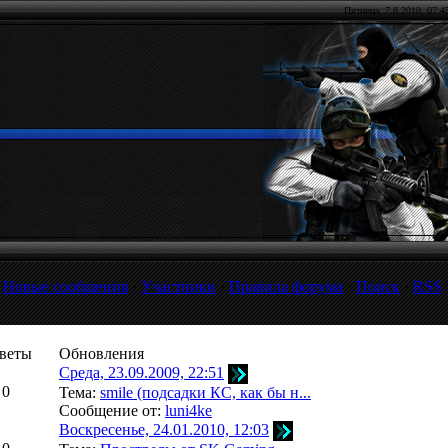
Пятница, 7.8.2010,
07:4
[
Новые сообщения
·
Участники
·
Правила форума
·
Поиск
·
RSS
веты
Обновления
Среда, 23.09.2009, 22:51
0
Тема:
smile (подсадки КС, как бы н...
Сообщение от:
luni4ke
Воскресенье, 24.01.2010, 12:03