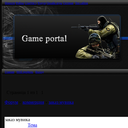
Новости
Файлы
ClanWar`s
Форум
Онлайн игры
Гостевая
Топ сайтов
Главная
|
Мой профиль
|
Выход
Страница
1
из
1
1
Форум
»
коммерция
»
заказ мувика
заказ мувика
Тема