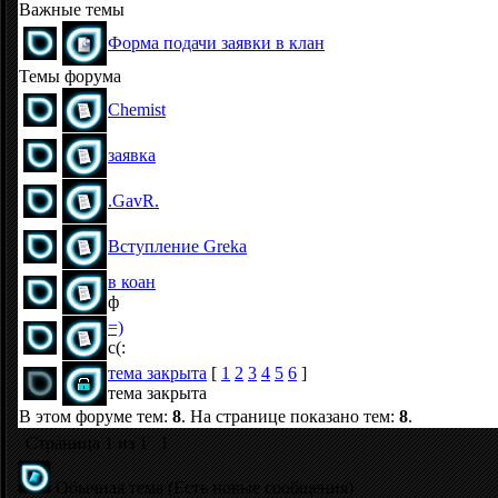
Важные темы
Форма подачи заявки в клан
Темы форума
Chemist
заявка
.GavR.
Вступление Greka
в коан
ф
=)
с(:
тема закрыта
[
1
2
3
4
5
6
]
тема закрыта
В этом форуме тем:
8
. На странице показано тем:
8
.
Страница
1
из
1
1
Обычная тема (Есть новые сообщения)