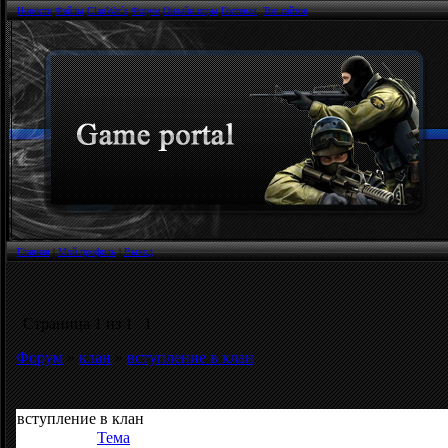
Новости
Файлы
ClanWar`s
Форум
Онлайн игры
Гостевая
Топ сайтов
Главная
|
Мой профиль
|
Выход
Страница
1
из
1
1
Форум
»
клан
»
вступление в клан
вступление в клан
Тема