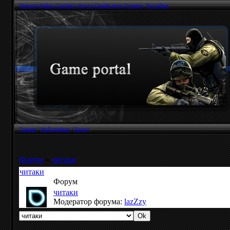
Новости
Файлы
ClanWar`s
Форум
Онлайн игры
Гостевая
Топ сайтов
Главная
|
Мой профиль
|
Выход
Форум
»
читаки
читаки
Форум
читаки
Модератор форума:
lazZzy