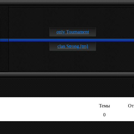
only Tournament
clan Strong.[tm]
Темы
От
0