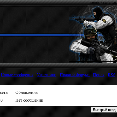
Пятница, 7.8.2010,
12:1
[
Новые сообщения
·
Участники
·
Правила форума
·
Поиск
·
RSS
веты
Обновления
0
Нет сообщений