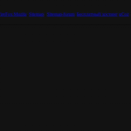
ireFox Mozila
.
Sitemap
|
Sitemap-forum
|
Бесплатный хостинг
uCoz