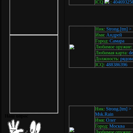
ICQ
:
40469325
Ник:
Strong.[tm] >
Имя:
Андрей
Город:
Самара
Любимое оружие
Любимая карта:
d
Должность:
рядов
ICQ:
488386396
Ник:
Strong.[tm] >
Msk.Rain
Наш опрос
Имя:
Олег
Город:
Москва
Любимое оружие: