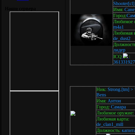
Shooter[cl]
Наши сервера
Имя:
Сане
Город:
Сам
Любимое 
m4a1
Любимая к
de_dust2
Должность
лидер
ICQ
:
361331927
Ник:
Strong.[tm] >
Bens
Имя:
Антон
Город:
Самара
Любимое оружие:
Любимая карта:
de_clan1_mill
Должность:
капит