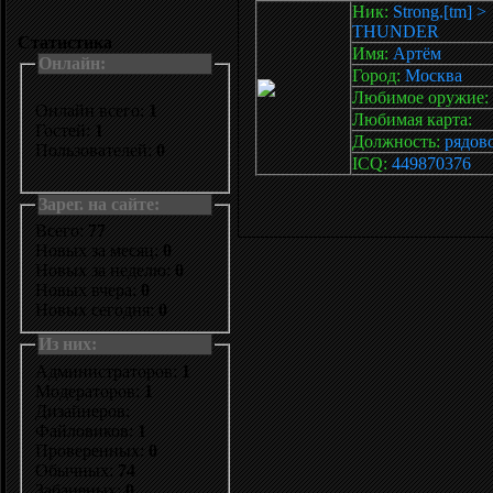
Ник:
Strong.[tm] >
THUNDER
Статистика
Имя:
Артём
Онлайн:
Город:
Москва
Любимое оружие:
Онлайн всего:
1
Любимая карта:
Гостей:
1
Должность:
рядов
Пользователей:
0
ICQ:
449870376
Зарег. на сайте:
Всего:
77
Новых за месяц:
0
Новых за неделю:
0
Новых вчера:
0
Новых сегодня:
0
Из них:
Администраторов:
1
Модераторов:
1
Дизайнеров:
Файловиков:
1
Проверенных:
0
Обычных:
74
Забаненых:
0