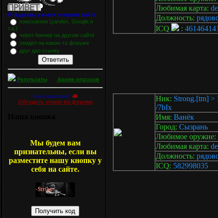
Любимая карта:
de
Откуда вы узнали о нашем сайте
Должность:
рядов
поисковики (yandex, Google и
ICQ
:
46146414
т.д.)
через баннер на другом сайте
увидел на каком-то форуме
друг дал ссылку
Результаты
Архив опросов
Всего голосовало:
40
Ник:
Strong.[tm] >
Обсудить опрос на форуме
/7bIx
Наша кнопка
Имя:
Ванёк
Город:
Сызрань
Любимое оружие:
Мы будем вам
Любимая карта:
de
признательны, если вы
Должность:
рядов
разместите нашу кнопку у
ICQ:
582998035
себя на сайте.