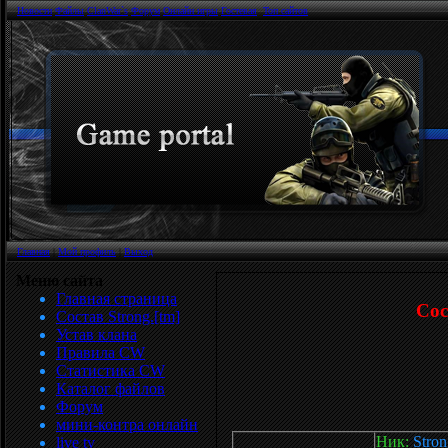
Новости
Файлы
ClanWar`s
Форум
Онлайн игры
Гостевая
Топ сайтов
Главная
|
Мой профиль
|
Выход
Меню сайта
Главная страница
Со
Состав Strong.[tm]
Устав клана
Правила CW
Статистика CW
Каталог файлов
Форум
мини-контра онлайн
Ник:
Stron
live tv