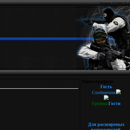
Пятница, 7.8.2010,
02:1
Мини-профиль
Гость
Сообщения:
Группа:
Гости
Для расширеных
возможностей,