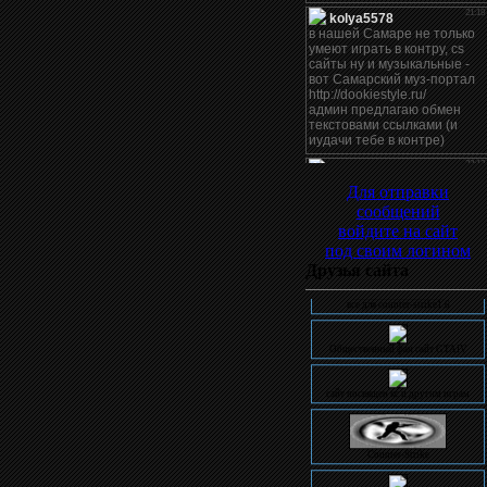
Для отправки
сообщений
войдите на сайт
под своим логином
Друзья сайта
все для counter-strike1.6
Общественный фан сайт GTAIV
сайт посвящен кс и другим играм
Counter-Strike
Все для CS uCoz Photoshop