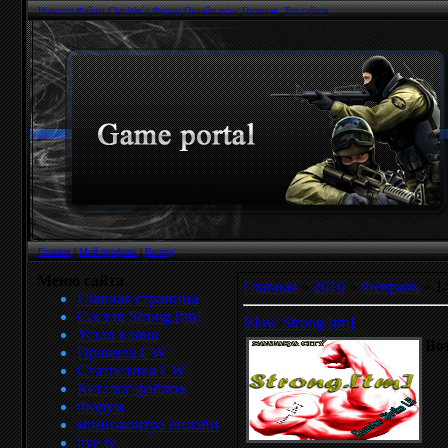
Новости
Файлы
ClanWar`s
Форум
Онлайн игры
Гостевая
Топ сайтов
Главная
|
Мой профиль
|
Выход
Меню сайта
Главная
»
2010
»
Февраль
»
1
Главная страница
Состав Strong.[tm]
Blow Strong.[tm]
Устав клана
Во
Правила CW
Статистика CW
Каталог файлов
Форум
мини-контра онлайн
live tv