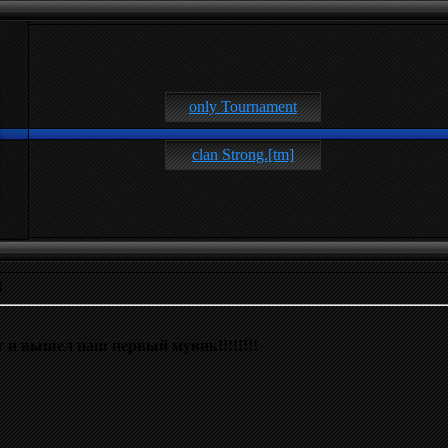
only Tournament
clan Strong.[tm]
4
т и вышел наш первый мувик!!!!!!!!