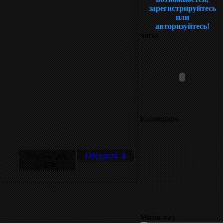
зарегистрируйтесь
или
авторизуйтесь!
часы
Календарь
Просмотров:
Обсудить:
3
1438
Мини-чат