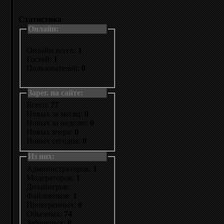
Статистика
Онлайн:
Онлайн всего:
1
Гостей:
1
Пользователей:
0
Зарег. на сайте:
Всего:
77
Новых за месяц:
0
Новых за неделю:
0
Новых вчера:
0
Новых сегодня:
0
Из них:
Администраторов:
1
Модераторов:
1
Дизайнеров:
Файловиков:
1
Проверенных:
0
Обычных:
74
Забаненых:
0