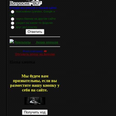
Откуда вы узнали о нашем сайте
поисковики (yandex, Google и
т.д.)
через баннер на другом сайте
увидел на каком-то форуме
друг дал ссылку
Результаты
Архив опросов
Всего голосовало:
40
Обсудить опрос на форуме
Наша кнопка
Мы будем вам
признательны, если вы
разместите нашу кнопку у
себя на сайте.