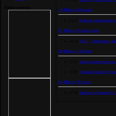
Наши сервера
16 Марта, Вторник
23:11
Играем на больших э
07 Марта, Воскресенье
14:14
NaVi - Чемпионы Ми
06 Марта, Суббота
15:57
Видео: fnatic против
15:39
Новый Steam от Valv
04 Марта, Четверг
17:50
Вышел античит sXe I