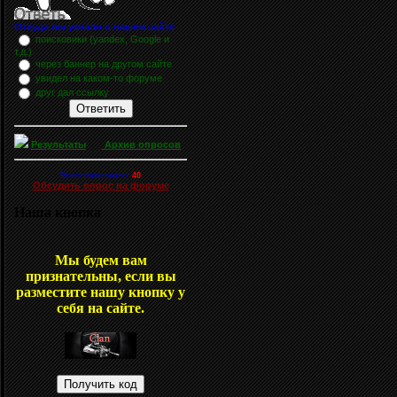
Откуда вы узнали о нашем сайте
поисковики (yandex, Google и
т.д.)
через баннер на другом сайте
увидел на каком-то форуме
друг дал ссылку
Результаты
Архив опросов
Всего голосовало:
40
Обсудить опрос на форуме
Наша кнопка
Мы будем вам
признательны, если вы
разместите нашу кнопку у
себя на сайте.