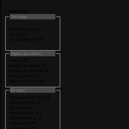
Статистика
Онлайн:
Онлайн всего:
1
Гостей:
1
Пользователей:
0
Зарег. на сайте:
Всего:
77
Новых за месяц:
0
Новых за неделю:
0
Новых вчера:
0
Новых сегодня:
0
Из них:
Администраторов:
1
Модераторов:
1
Дизайнеров:
Файловиков:
1
Проверенных:
0
Обычных:
74
Забаненых:
0