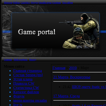
Новости
Файлы
ClanWar`s
Форум
Онлайн игры
Гостевая
Топ сайтов
Главная
|
Мой профиль
|
Выход
Меню сайта
Главная
»
2010
»
Март
Главная страница
Состав Strong.[tm]
21 Марта, Воскресенье
Устав клана
Правила CW
21:42
ШОУ-матч: fnatic vs
Статистика CW
Каталог файлов
17 Марта, Среда
Форум
мини-контра онлайн
live tv
10:31
fnatic 1.6 vs Reason