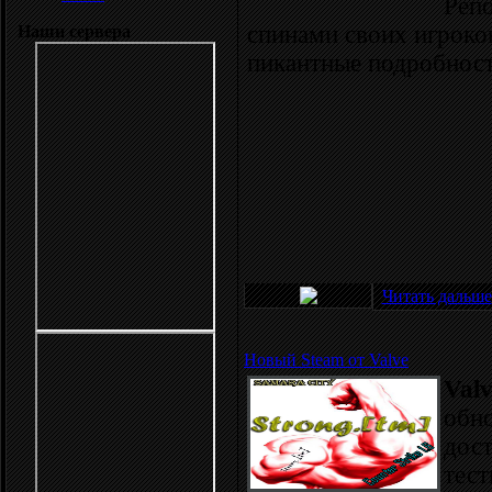
Реп
спинами своих игроков
Наши сервера
пикантные подробност
Читать дальше
Новый Steam от Valve
Valv
обн
дост
тест