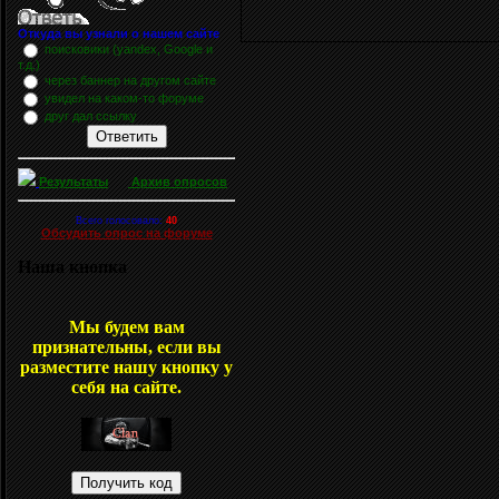
Откуда вы узнали о нашем сайте
поисковики (yandex, Google и
т.д.)
через баннер на другом сайте
увидел на каком-то форуме
друг дал ссылку
Результаты
Архив опросов
Всего голосовало:
40
Обсудить опрос на форуме
Наша кнопка
Мы будем вам
признательны, если вы
разместите нашу кнопку у
себя на сайте.