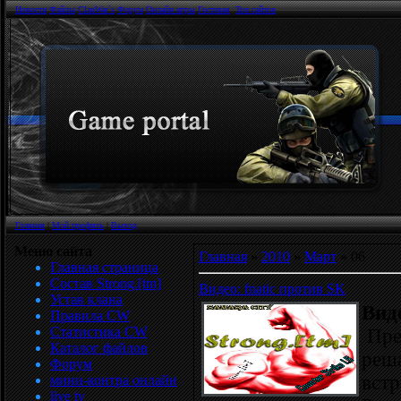
Новости
Файлы
ClanWar`s
Форум
Онлайн игры
Гостевая
Топ сайтов
Главная
|
Мой профиль
|
Выход
Меню сайта
Главная
»
2010
»
Март
»
06
Главная страница
Состав Strong.[tm]
Видео: fnatic против SK
Устав клана
Виде
Правила CW
Статистика CW
Пре
Каталог файлов
реш
Форум
встр
мини-контра онлайн
live tv