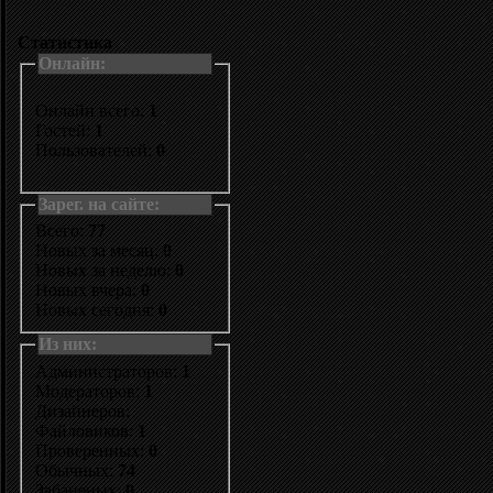
Статистика
Онлайн:
Онлайн всего:
1
Гостей:
1
Пользователей:
0
Зарег. на сайте:
Всего:
77
Новых за месяц:
0
Новых за неделю:
0
Новых вчера:
0
Новых сегодня:
0
Из них:
Администраторов:
1
Модераторов:
1
Дизайнеров:
Файловиков:
1
Проверенных:
0
Обычных:
74
Забаненых:
0