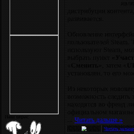
явл
дистрибуции контента,
развивается.
Обновление интерфейс
пользователей Steam. 
используют Steam, мо
выбрать пункт «
Участ
«
Сменить
», затем «
UI
установлен, то его мо
Из некоторых нововв
возможность следить 
находятся во френд ли
официальном магазине
Наш опрос
...
Читать дальше »
Читать дальше